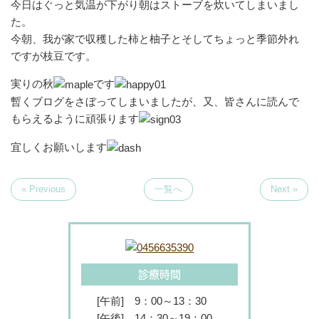
今日はぐっと気温が下がり朝はストーブを炊いてしまいまし
た。
今朝、我が家で収穫した柿と柚子とそしてちょっと季節外れ
ですが枝豆です。
実りの秋
です
暫くブログをさぼってしまいましたが、又、皆さんに読んで
もらえるように頑張ります
宜しくお願いします
« Previous
一覧へ
Next »
診療時間
[午前]
9：00～13：30
[午後]
14：30～19：00