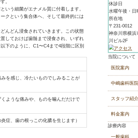
です。
休診日
菌という細菌がエナメル質に付着します。
水曜午後・日
ラークという集合体へ、そして最終的には
所在地
。
〒231-0012
はどんどん浸食されていきます。この状態
神奈川県横浜市
放置しておけば歯髄まで浸食され、いずれ
川ビル2F
下のように、C1〜C4まで4段階に区別
当院について
）
医院案内
痛みを感じ、冷たいものでしみることが
中嶋歯科医
スタッフ紹
ずくような痛みや、ものを噛んだだけで
料金案内
の炎症、歯の根っこの化膿を生じます）
診療内容
一般歯科