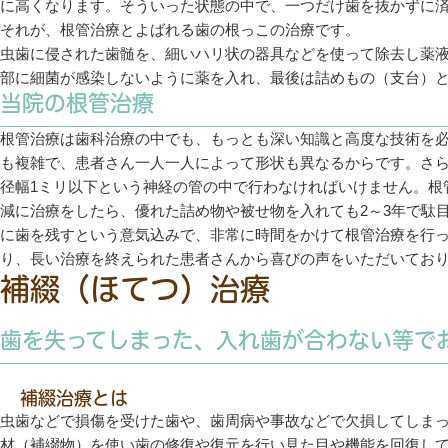
に高くなります。そういった状態の中で、一つだけ歯を抜かずに
それが、根管治療とよばれる歯の根っこの治療です。
虫歯に侵された歯髄を、細いハリ状の器具などを使って除去し薬
部に細菌が感染しないように薬を入れ、最後は詰めもの（支台）
当院の根管治療
根管治療は歯科治療の中でも、もっとも深い知識と高度な技術を
も複雑で、患者さん一人一人によって形状も異なるからです。さ
径幅1ミリ以下という神経の管の中で行わなければいけません。根
減に治療をしたら、優れた詰め物や被せ物を入れても2～3年で駄
に歯を残すという意気込みで、非常に時間をかけて根管治療を行
り、長い治療を終えられた患者さんから喜びの声をいただいてお
補綴（ほてつ）治療
歯を失ってしまった、入れ歯が合わない等で
補綴治療とは
虫歯などで損傷を受けた歯や、歯周病や事故などで欠損してしま
材（補綴物）を使い歯の修復や復元を行い見た目や機能を回復し