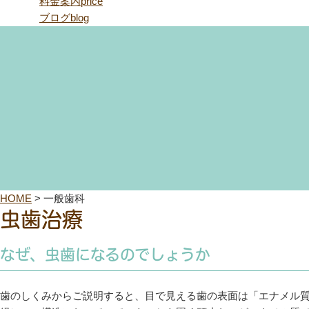
料金案内
price
ブログ
blog
HOME
>
一般歯科
虫歯治療
なぜ、虫歯になるのでしょうか
歯のしくみからご説明すると、目で見える歯の表面は「エナメル