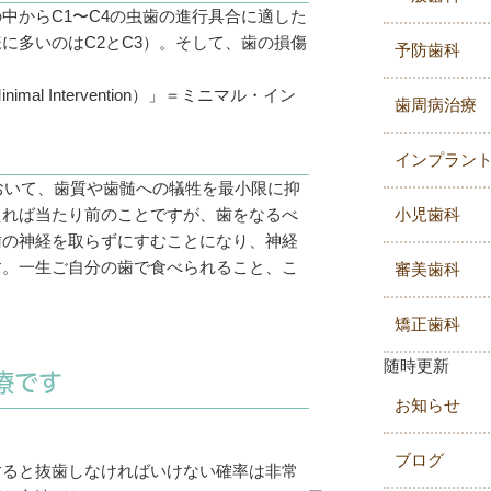
中からC1〜C4の虫歯の進行具合に適した
に多いのはC2とC3）。そして、歯の損傷
予防歯科
 Intervention）」＝ミニマル・イン
歯周病治療
インプラン
おいて、歯質や歯髄への犠牲を最小限に抑
えれば当たり前のことですが、歯をなるべ
小児歯科
歯の神経を取らずにすむことになり、神経
す。一生ご自分の歯で食べられること、こ
審美歯科
矯正歯科
随時更新
療です
お知らせ
ブログ
すると抜歯しなければいけない確率は非常