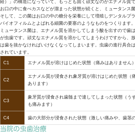
経）」の構造になっていて、もっとも固く頑丈なのがエナメル質
お口の中に食べカスなどが溜まった状態が続くと、ミュータンス
そして、この菌はお口の中の糖分を栄養にして増殖しデンタルプ
バイオフィルムとよばれる細菌の要塞のようなものをつくります
ミュータンス菌は、エナメル質を溶かしてしまう酸を出すので歯
が虫歯です。頑丈なエナメル質を溶かしてしまうわけですから、
は歯を抜かなければいけなくなってしまいます。虫歯の進行具合は以
されています。
C1
エナメル質が溶けはじめた状態（痛みはありません
エナメル質が浸食され象牙質が溶けはじめた状態（
C2
あります）
象牙質が浸食され歯髄まで達してしまった状態（う
C3
も痛みます）
C4
歯の大部分が浸食された状態（激しい痛みや、歯茎
当院の虫歯治療