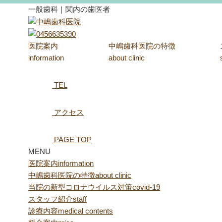
一般歯科｜関内の歯医者
医院案内
中嶋歯科医院の特徴
information
about clinic
TEL
アクセス
PAGE TOP
MENU
医院案内
information
中嶋歯科医院の特徴
about clinic
当院の新型コロナウイルス対策
covid-19
スタッフ紹介
staff
診療内容
medical contents