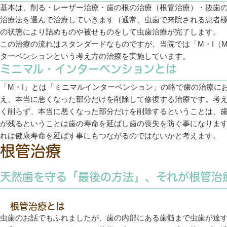
基本は、削る・レーザー治療・歯の根の治療（根管治療）・抜歯の
治療法を選んで治療していきます（通常、虫歯で来院される患者様
の状態により詰めものや被せものをして虫歯治療が完了します。
この治療の流れはスタンダードなものですが、当院では「M・I（Minimal
ターベンションという考え方の治療を実施しています。
ミニマル・インターベンションとは
「M・I」とは「ミニマルインターベンション」の略で歯の治療に
え、本当に悪くなった部分だけを削除して修復する治療です。考
く削らず、本当に悪くなった部分だけを削除するということは、
が残るということは歯の寿命を延ばし歯の喪失を防ぐ事になりま
れは健康寿命を延ばす事にもつながるのではないかと考えます。
根管治療
天然歯を守る「最後の方法」、それが根管治
根管治療とは
虫歯のお話でもふれましたが、歯の内部にある歯髄まで虫歯が達