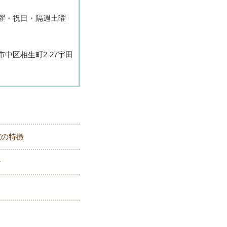
曜・祝日・隔週土曜
中区相生町2-27宇田
院の特徴
介