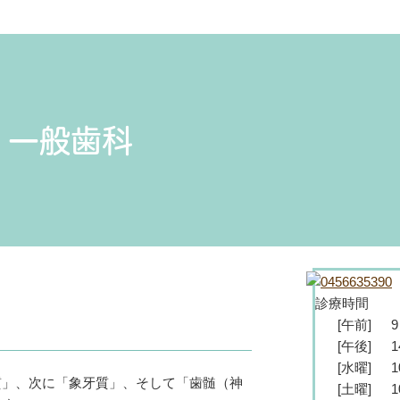
一般歯科
診療時間
[午前]
[午後]
1
[水曜]
1
質」、次に「象牙質」、そして「歯髄（神
[土曜]
1