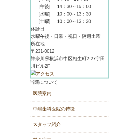
[午後]
14：30～19：00
[水曜]
10：00～13：30
[土曜]
10：00～13：30
休診日
水曜午後・日曜・祝日・隔週土曜
所在地
〒231-0012
神奈川県横浜市中区相生町2-27宇田
川ビル2F
当院について
医院案内
中嶋歯科医院の特徴
スタッフ紹介