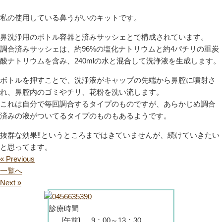
私の使用している鼻うがいのキットです。
鼻洗浄用のボトル容器と済みサッシェとで構成されています。
調合済みサッシェは、約96%の塩化ナトリウムと約4パチリの重炭
酸ナトリウムを含み、240mlの水と混合して洗浄液を生成します。
ボトルを押すことで、洗浄液がキャップの先端から鼻腔に噴射さ
れ、鼻腔内のゴミやチリ、花粉を洗い流します。
これは自分で毎回調合するタイプのものですが、あらかじめ調合
済みの液がついてるタイプのものもあるようです。
抜群な効果‼というところまではきていませんが、続けていきたい
と思ってます。
« Previous
一覧へ
Next »
診療時間
[午前]
9：00～13：30