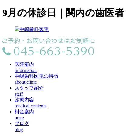
9月の休診日｜関内の歯医者
医院案内
information
中嶋歯科医院の特徴
about clinic
スタッフ紹介
staff
診療内容
medical contents
料金案内
price
ブログ
blog