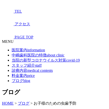
TEL
アクセス
PAGE TOP
MENU
医院案内
information
中嶋歯科医院の特徴
about clinic
当院の新型コロナウイルス対策
covid-19
スタッフ紹介
staff
診療内容
medical contents
料金案内
price
ブログ
blog
ブログ
HOME
>
ブログ
>
お子様のための虫歯予防