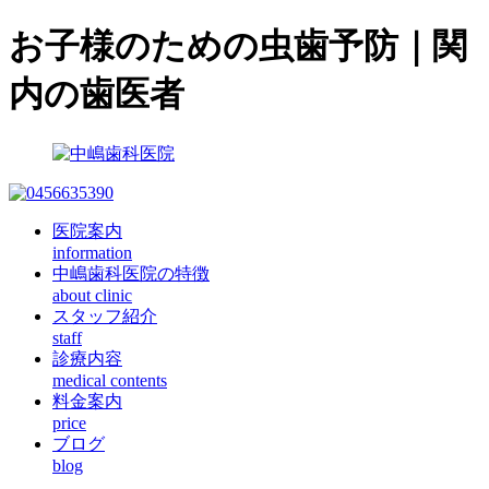
お子様のための虫歯予防｜関
内の歯医者
医院案内
information
中嶋歯科医院の特徴
about clinic
スタッフ紹介
staff
診療内容
medical contents
料金案内
price
ブログ
blog